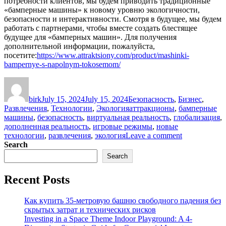
потребности клиентов, мы будем приводить традиционные
«бамперные машины» к новому уровню экологичности,
безопасности и интерактивности. Смотря в будущее, мы будем
работать с партнерами, чтобы вместе создать блестящее
будущее для «бамперных машин». Для получения
дополнительной информации, пожалуйста,
посетите:
https://www.attraktsiony.com/product/mashinki-
bampernye-s-napolnym-tokosemom/
Author
Posted
Categories
on
birk
July 15, 2024
July 15, 2024
Безопасность
,
Бизнес
,
Tags
Развлечения
,
Технологии
,
Экология
аттракционы
,
бамперные
машины
,
безопасность
,
виртуальная реальность
,
глобализация
,
дополненная реальность
,
игровые режимы
,
новые
on
технологии
,
развлечения
,
экология
Leave a comment
Аттракцион
Search
«Бамперные
Search
машины»:
классическо
Recent Posts
веселье
и
перспектив
Как купить 35-метровую башню свободного падения без
развития
скрытых затрат и технических рисков
Investing in a Space Theme Indoor Playground: A 4-