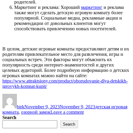
родителей.
Маркетинг и реклама: Хороший
маркетинг
и реклама
также могут сделать детскую игровую комнату более
популярной. Социальные медиа, рекламные акции и
рекомендации от довольных клиентов могут
способствовать привлечению новых посетителей.
В целом, детские игровые комнаты предоставляют детям и их
родителям привлекательное место для развлечения, игры и
социальных встреч. Эти факторы могут объяснить их
популярность среди интернет-знаменитостей и других
целевых аудиторий. Более подробную информацию о детских
игровых комнатах можно найти на сайте:
https://www.attraktsiony.com/product/oborudovanie-dlya-detskikh-
igrovykh-komnat-kupit/
Author
Posted
Categories
on
birk
November 9, 2023
November 9, 2023
детская игровая
on
комната
,
озорной замок
Leave a comment
Почему
Search
так
Search
популярен