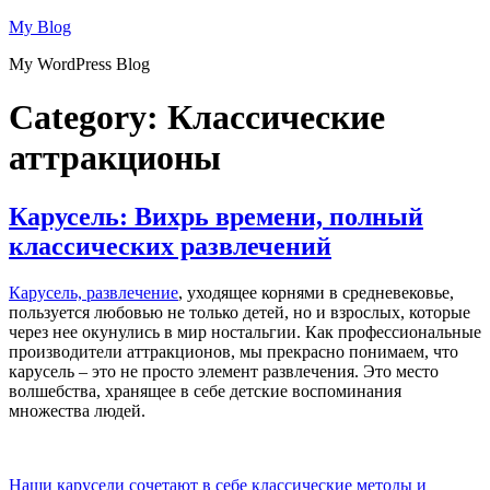
Skip
My Blog
to
My WordPress Blog
content
Category:
Классические
аттракционы
Карусель: Вихрь времени, полный
классических развлечений
Карусель, развлечение
, уходящее корнями в средневековье,
пользуется любовью не только детей, но и взрослых, которые
через нее окунулись в мир ностальгии. Как профессиональные
производители аттракционов, мы прекрасно понимаем, что
карусель – это не просто элемент развлечения. Это место
волшебства, хранящее в себе детские воспоминания
множества людей.
Наши карусели сочетают в себе классические методы и