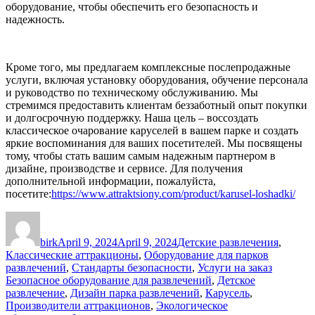
оборудование, чтобы обеспечить его безопасность и
надежность.
Кроме того, мы предлагаем комплексные послепродажные
услуги, включая установку оборудования, обучение персонала
и руководство по техническому обслуживанию. Мы
стремимся предоставить клиентам беззаботный опыт покупки
и долгосрочную поддержку. Наша цель – воссоздать
классическое очарование каруселей в вашем парке и создать
яркие воспоминания для ваших посетителей. Мы посвящены
тому, чтобы стать вашим самым надежным партнером в
дизайне, производстве и сервисе. Для получения
дополнительной информации, пожалуйста,
посетите:
https://www.attraktsiony.com/product/karusel-loshadki/
Author
Posted
Categories
on
birk
April 9, 2024
April 9, 2024
Детские развлечения
,
Классические аттракционы
,
Оборудование для парков
Tags
развлечений
,
Стандарты безопасности
,
Услуги на заказ
Безопасное оборудование для развлечений
,
Детское
развлечение
,
Дизайн парка развлечений
,
Карусель
,
Производители аттракционов
,
Экологическое