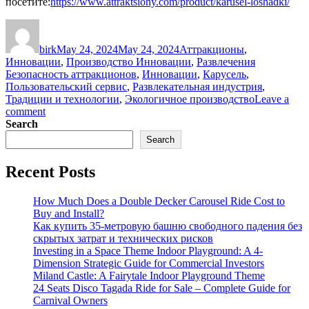
посетите:
https://www.attraktsiony.com/product/karusel-loshadki/
Author
Posted
Categories
on
birk
May 24, 2024
May 24, 2024
Аттракционы
,
Tags
Инновации
,
Производство Инновации
,
Развлечения
Безопасность аттракционов
,
Инновации
,
Карусель
,
Пользовательский сервис
,
Развлекательная индустрия
,
Традиции и технологии
,
Экологичное производство
Leave a
on
comment
Изготовление
Search
карусели:
Search
сочетание
традиционного
Recent Posts
обаяния
и
передовых
How Much Does a Double Decker Carousel Ride Cost to
технологий
Buy and Install?
в
Как купить 35-метровую башню свободного падения без
искусстве
скрытых затрат и технических рисков
создания
Investing in a Space Theme Indoor Playground: A 4-
Dimension Strategic Guide for Commercial Investors
Miland Castle: A Fairytale Indoor Playground Theme
24 Seats Disco Tagada Ride for Sale – Complete Guide for
Carnival Owners