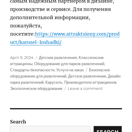
самым надежным партнером в дизайне,
производстве и сервисе. Для получения
дополнительной информации,
пожалуйста,
посетите:
https://www.attraktsiony.com/prod
uct/karusel-loshadki/
Posted
Categories
April 9, 2024
Детские развлечения
,
Классические
on
аттракционы
,
Оборудование для парков развлечений
,
Tags
Стандарты безопасности
,
Услуги на заказ
Безопасное
оборудование для развлечений
,
Детское развлечение
,
Дизайн
парка развлечений
,
Карусель
,
Производители аттракционов
,
on
Экологическое оборудование
Leave a comment
Карусель:
Вихрь
времени,
полный
классических
Search
развлечений
SEARCH