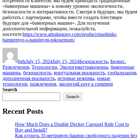
потребности клиентов, мы будем приводить традиционные
«бамперные машины» к новому уровню экологичности,
безопасности и интерактивности. Смотря в будущее, мы будем
работать с партнерами, чтобы вместе создать блестящее
будущее для «бамперных машин». Для получения
дополнительной информации, пожалуйста,
посетите:
https://www.attraktsiony.com/product/mashinki-
bampernye-s-napolnym-tokosemom/
Author
Posted
Categories
on
birk
July 15, 2024
July 15, 2024
Безопасность
,
Бизнес
,
Tags
Развлечения
,
Технологии
,
Экология
аттракционы
,
бамперные
машины
,
безопасность
,
виртуальная реальность
,
глобализация
,
дополненная реальность
,
игровые режимы
,
новые
on
технологии
,
развлечения
,
экология
Leave a comment
Аттракцион
Search
«Бамперные
Search
машины»:
классическо
Recent Posts
веселье
и
перспектив
How Much Does a Double Decker Carousel Ride Cost to
развития
Buy and Install?
Как купить 35-метровую башню свободного падения без